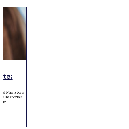
ute:
to al Ministero
 Ministeriale
ur...