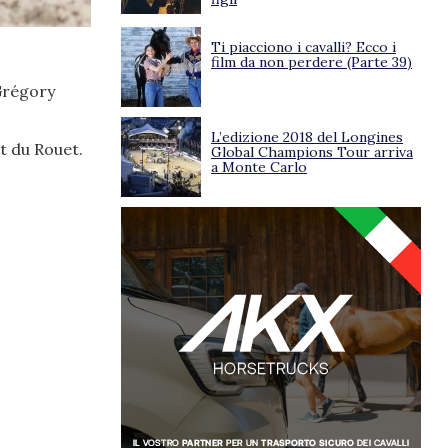
Ti piacciono i cavalli? Ecco i
film da non perdere (Parte 39)
 Grégory
L’edizione 2018 del Longines
t du Rouet.
Global Champions Tour arriva
a Monte Carlo