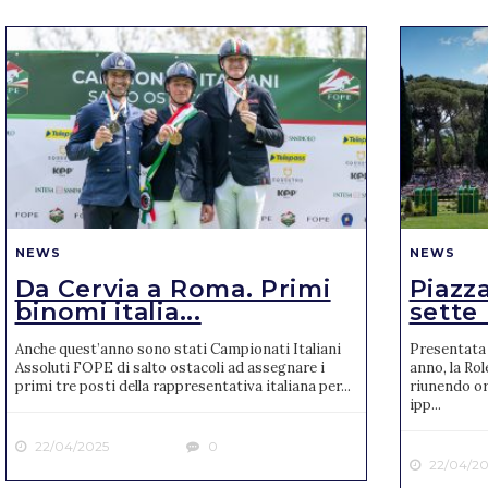
NEWS
NEWS
Da Cervia a Roma. Primi
Piazza
binomi italia...
sette 
Anche quest’anno sono stati Campionati Italiani
Presentata 
Assoluti FOPE di salto ostacoli ad assegnare i
anno, la Rol
primi tre posti della rappresentativa italiana per...
riunendo or
ipp...
22/04/2025
0
22/04/20