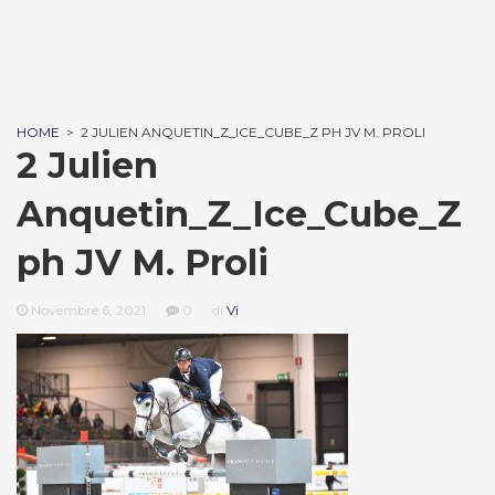
HOME
>
2 JULIEN ANQUETIN_Z_ICE_CUBE_Z PH JV M. PROLI
2 Julien
Anquetin_Z_Ice_Cube_Z
ph JV M. Proli
Novembre 6, 2021
0
di
Vi