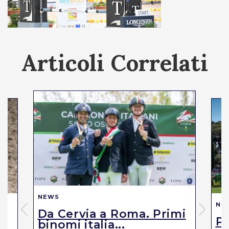
Articoli Correlati
NEWS
NE
Da Cervia a Roma. Primi
Pi
binomi italia...