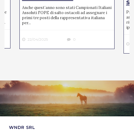
se
Anche quest’anno sono stati Campionati Italiani
mite
Pres
Assoluti FOPE di salto ostacoli ad assegnare i
ato
anno
primi tre posti della rappresentativa italiana
 ...
riun
per...
ipp..
22/04/2025
0
2
WNDR SRL