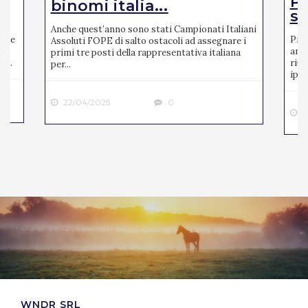
Pi
binomi italia...
se
Anche quest’anno sono stati Campionati Italiani
mite
Pres
Assoluti FOPE di salto ostacoli ad assegnare i
ato
anno
primi tre posti della rappresentativa italiana
 ...
riun
per...
ipp..
22/04/2025
0
2
WNDR SRL