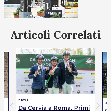
Articoli Correlati
NEWS
NE
Da Cervia a Roma. Primi