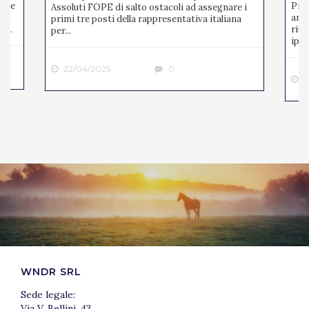
mite
Pres
Assoluti FOPE di salto ostacoli ad assegnare i
ato
anno
primi tre posti della rappresentativa italiana
 ...
riun
per...
ipp..
22/04/2025
0
2
WNDR SRL
Sede legale:
Via V. Bellini, 43