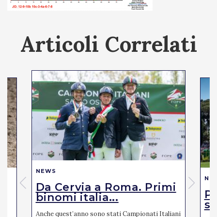
Articoli Correlati
NEWS
NE
Da Cervia a Roma. Primi
Pi
binomi italia...
se
Anche quest’anno sono stati Campionati Italiani