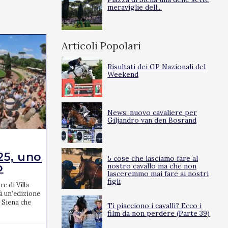
meraviglie dell...
Articoli Popolari
Risultati dei GP Nazionali del
Weekend
News: nuovo cavaliere per
Giljandro van den Bosrand
EVENTI
25, uno
Tante le novità per
5 cose che lasciamo fare al
o
l’edizione...
nostro cavallo ma che non
lasceremmo mai fare ai nostri
figli
e di Villa
I Campionati Italiani Assoluti di salto ostacoli
à un’edizione
2025, che si terranno a Cervia dal 17 al 20
 Siena che
aprile, promettono un'edizione ricca di
Ti piacciono i cavalli? Ecco i
novità. L’e...
film da non perdere (Parte 39)