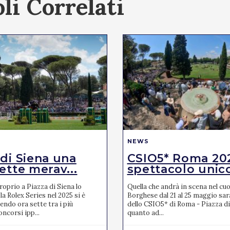
li Correlati
NEWS
 di Siena una
CSIO5* Roma 20
ette merav...
spettacolo unic
oprio a Piazza di Siena lo
Quella che andrà in scena nel cuor
la Rolex Series nel 2025 si è
Borghese dal 21 al 25 maggio sar
endo ora sette tra i più
dello CSIO5* di Roma - Piazza di
ncorsi ipp...
quanto ad...