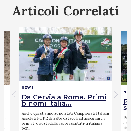
Articoli Correlati
NEWS
NE
Da Cervia a Roma. Primi
Pi
binomi italia...
se
Anche quest’anno sono stati Campionati Italiani
mite
Pres
Assoluti FOPE di salto ostacoli ad assegnare i
ato
anno
primi tre posti della rappresentativa italiana
 ...
riun
per...