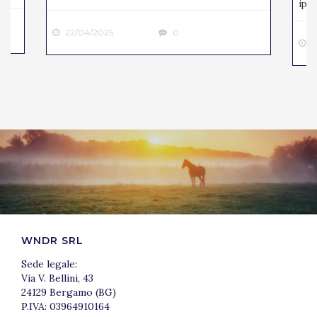
ipp..
22/04/2025
0
2
WNDR SRL
Sede legale:
Via V. Bellini, 43
24129 Bergamo (BG)
P.IVA: 03964910164