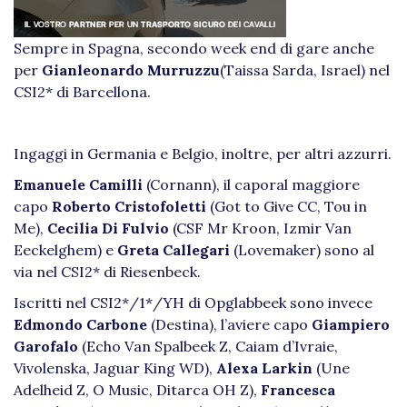
Sempre in Spagna, secondo week end di gare anche
per
Gianleonardo Murruzzu
(Taissa Sarda, Israel) nel
CSI2* di Barcellona.
Ingaggi in Germania e Belgio, inoltre, per altri azzurri.
Emanuele Camilli
(Cornann), il caporal maggiore
capo
Roberto Cristofoletti
(Got to Give CC, Tou in
Me),
Cecilia Di Fulvio
(CSF Mr Kroon, Izmir Van
Eeckelghem) e
Greta
Callegari
(Lovemaker) sono al
via nel CSI2* di Riesenbeck.
Iscritti nel CSI2*/1*/YH di Opglabbeek sono invece
Edmondo Carbone
(Destina), l’aviere capo
Giampiero
Garofalo
(Echo Van Spalbeek Z, Caiam d’Ivraie,
Vivolenska, Jaguar King WD),
Alexa Larkin
(Une
Adelheid Z, O Music, Ditarca OH Z),
Francesca