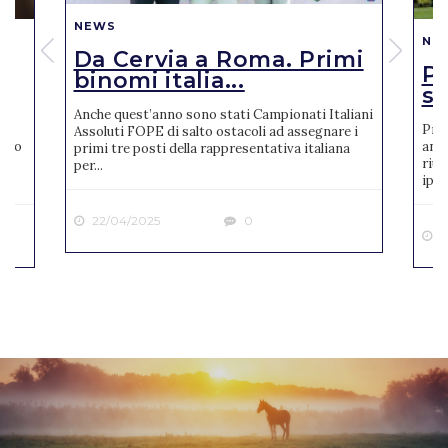
NEWS
NE
Da Cervia a Roma. Primi
Pi
binomi italia...
se
Anche quest’anno sono stati Campionati Italiani
Pres
Assoluti FOPE di salto ostacoli ad assegnare i
reto
anno
primi tre posti della rappresentativa italiana
riun
per...
ipp..
22/04/2025
0
2