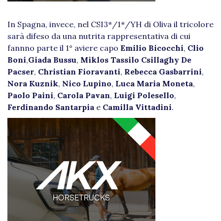
In Spagna, invece, nel CSI3*/1*/YH di Oliva il tricolore
sarà difeso da una nutrita rappresentativa di cui
fannno parte il 1° aviere capo
Emilio Bicocchi
,
Clio
Boni
,
Giada Bussu
,
Miklos Tassilo Csillaghy De
Pacser
,
Christian Fioravanti
,
Rebecca Gasbarrini
,
Nora Kuznik
,
Nico Lupino
,
Luca Maria Moneta
,
Paolo Paini
,
Carola Pavan
,
Luigi Polesello
,
Ferdinando
Santarpia
e
Camilla Vittadini
.