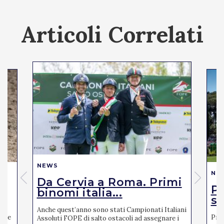
Articoli Correlati
NEWS
NE
Da Cervia a Roma. Primi
Pi
binomi italia...
se
Anche quest’anno sono stati Campionati Italiani
mite
Pres
Assoluti FOPE di salto ostacoli ad assegnare i