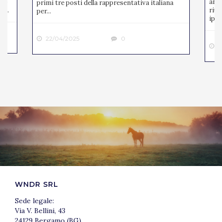
ato
anno
primi tre posti della rappresentativa italiana
 ...
riun
per...
ipp..
22/04/2025
0
2
WNDR SRL
Sede legale:
Via V. Bellini, 43
24129 Bergamo (BG)