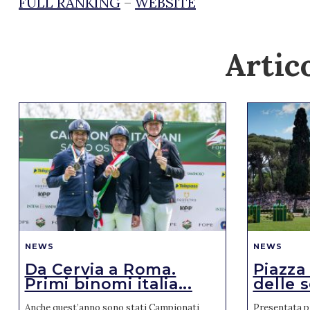
FULL RANKING
–
WEBSITE
Artico
NEWS
NEWS
Da Cervia a Roma.
Piazza
Primi binomi italia...
delle s
Anche quest’anno sono stati Campionati
Presentata pr