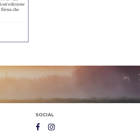
à un’edizione
tramite il Dipartimento Salto Ostacoli, ha
 Siena che
ufficializzato venerdì 11 ottobre le
convocazioni degli atleti ...
15/10/2024
0
SOCIAL