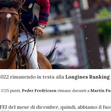
 2022 rimanendo in testa alla
Longines Ranking
 1725 punti,
Peder Fredricson
rimane davanti a
Martin F
 FEI del mese di dicembre, quindi, abbiamo il fuo