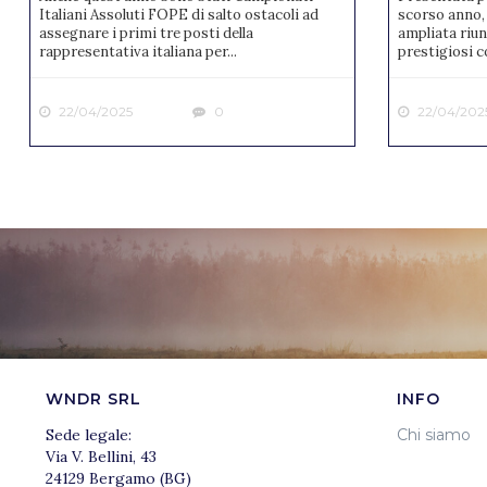
Italiani Assoluti FOPE di salto ostacoli ad
scorso anno, 
assegnare i primi tre posti della
ampliata riun
rappresentativa italiana per...
prestigiosi co
22/04/2025
0
22/04/202
WNDR SRL
INFO
Sede legale:
Chi siamo
Via V. Bellini, 43
24129 Bergamo (BG)