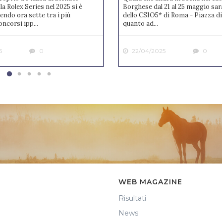
la Rolex Series nel 2025 si è
Borghese dal 21 al 25 maggio sar
endo ora sette tra i più
dello CSIO5* di Roma - Piazza di
ncorsi ipp...
quanto ad...
5
0
22/04/2025
0
WEB MAGAZINE
Risultati
News