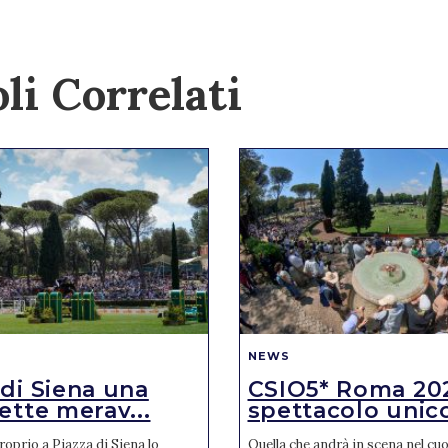
li Correlati
NEWS
 di Siena una
CSIO5* Roma 20
ette merav...
spettacolo unic
oprio a Piazza di Siena lo
Quella che andrà in scena nel cuor