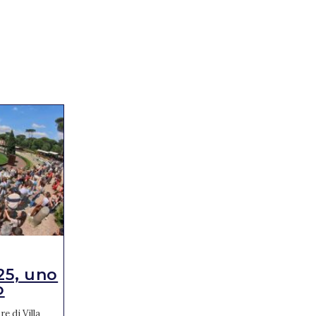
NEWS
25, uno
Jumping Verona: ecco
o
gli azzurri conv...
e di Villa
La Federazione Italiana Sport Equestri,