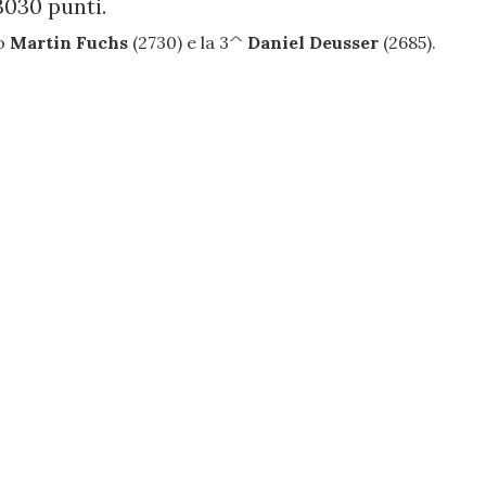
3030 punti.
co
Martin Fuchs
(2730) e la 3^
Daniel Deusser
(2685).