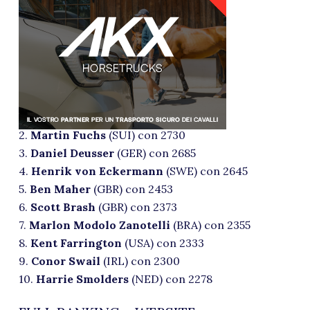
2.
Martin Fuchs
(SUI) con 2730
3.
Daniel Deusser
(GER) con 2685
4.
Henrik von Eckermann
(SWE) con 2645
5.
Ben Maher
(GBR) con 2453
6.
Scott Brash
(GBR) con 2373
7.
Marlon Modolo Zanotelli
(BRA) con 2355
8.
Kent Farrington
(USA) con 2333
9.
Conor Swail
(IRL) con 2300
10.
Harrie Smolders
(NED) con 2278