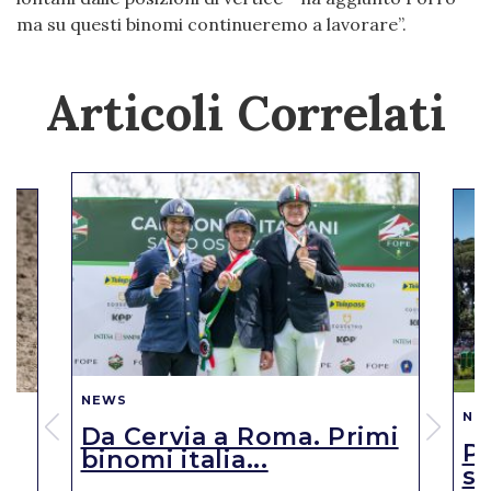
ma su questi binomi continueremo a lavorare”.
Articoli Correlati
NEWS
NE
Da Cervia a Roma. Primi
Pi
binomi italia...
se