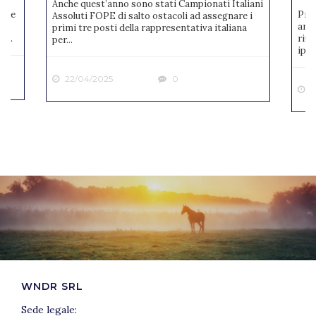
Anche quest’anno sono stati Campionati Italiani
mite
Pres
Assoluti FOPE di salto ostacoli ad assegnare i
ato
anno
primi tre posti della rappresentativa italiana
 ...
riun
per...
ipp..
22/04/2025
0
2
WNDR SRL
Sede legale: