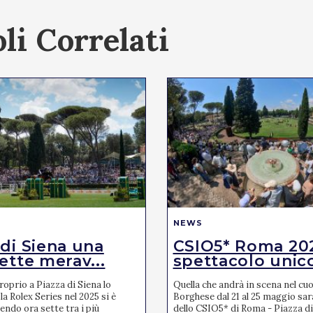
li Correlati
NEWS
 di Siena una
CSIO5* Roma 20
ette merav...
spettacolo unic
oprio a Piazza di Siena lo
Quella che andrà in scena nel cuor
la Rolex Series nel 2025 si è
Borghese dal 21 al 25 maggio sar
endo ora sette tra i più
dello CSIO5* di Roma - Piazza di