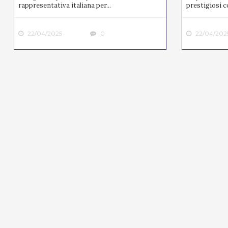
rappresentativa italiana per...
prestigiosi co
22/04/2025
0
22/04/202