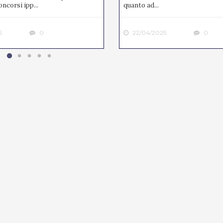
ncorsi ipp...
quanto ad...
5
0
22/04/2025
0