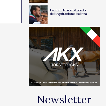
novità. L’e...
Licinio Grossi: il poeta
dell’equitazione italiana
24/03/2025
0
Newsletter