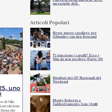
meraviglie dell...
Articoli Popolari
News: nuovo cavaliere per
Giljandro van den Bosrand
Ti piacciono i cavalli? Ecco i
film da non perdere (Parte 39)
Risultati dei GP Nazionali del
EVENTI
Weekend
25, uno
Tante le novità per
o
l’edizione...
Monty Roberts e
e di Villa
I Campionati Italiani Assoluti di salto ostacoli
l’addestramento Join-Up®
à un’edizione
2025, che si terranno a Cervia dal 17 al 20
 Siena che
aprile, promettono un'edizione ricca di