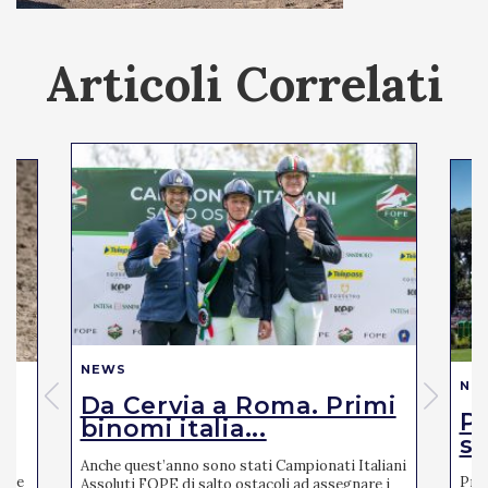
Articoli Correlati
NEWS
NE
Da Cervia a Roma. Primi
Pi
binomi italia...
se
Anche quest’anno sono stati Campionati Italiani
mite
Pres
Assoluti FOPE di salto ostacoli ad assegnare i