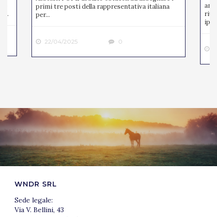
ato
anno
primi tre posti della rappresentativa italiana
 ...
riun
per...
ipp..
22/04/2025
0
2
WNDR SRL
Sede legale:
Via V. Bellini, 43