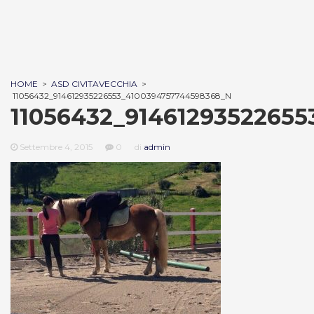
HOME
>
ASD CIVITAVECCHIA
>
11056432_914612935226553_4100394757744598368_N
11056432_9146129352265
Settembre 4, 2015
0
di
admin