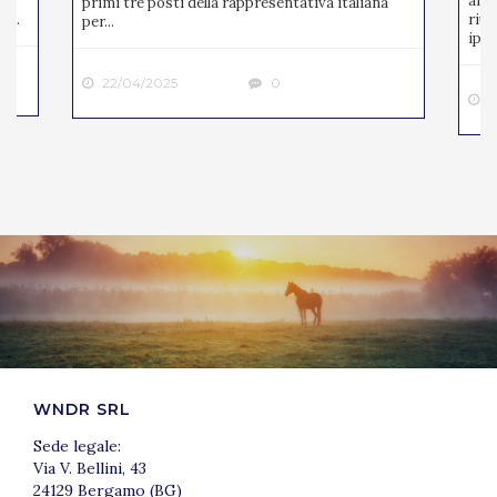
ato
anno
primi tre posti della rappresentativa italiana
 ...
riun
per...
ipp..
22/04/2025
0
2
WNDR SRL
Sede legale:
Via V. Bellini, 43
24129 Bergamo (BG)