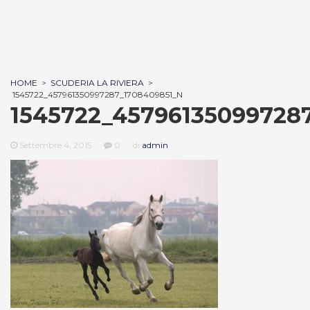
HOME
>
SCUDERIA LA RIVIERA
>
1545722_457961350997287_1708409851_N
1545722_45796135099728
Settembre 4, 2015
0
di
admin