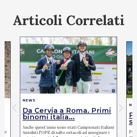
Articoli Correlati
NEWS
NE
Da Cervia a Roma. Primi
Pi
binomi italia...
se
Anche quest’anno sono stati Campionati Italiani
mite
Pres
Assoluti FOPE di salto ostacoli ad assegnare i