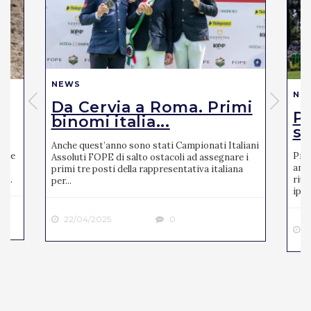
NEWS
NE
Da Cervia a Roma. Primi
Pi
binomi italia...
se
Anche quest’anno sono stati Campionati Italiani
mite
Pres
Assoluti FOPE di salto ostacoli ad assegnare i
ato
anno
primi tre posti della rappresentativa italiana
 ...
riun
per...
ipp..
22/04/2025
0
2