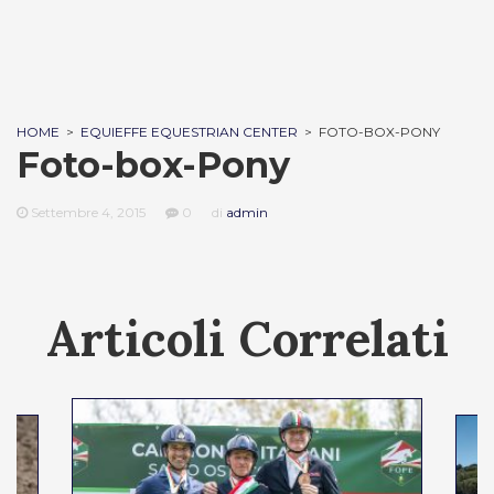
HOME
>
EQUIEFFE EQUESTRIAN CENTER
>
FOTO-BOX-PONY
Foto-box-Pony
Settembre 4, 2015
0
di
admin
Articoli Correlati