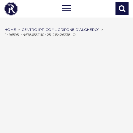
HOME
>
CENTRO IPPICO “IL GRIFONE D’ALGHERO”
>
1496595_446786552110425_215426238_O