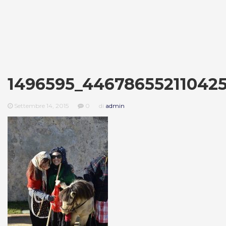
1496595_44678655211042
Settembre 14, 2015
0
di
admin