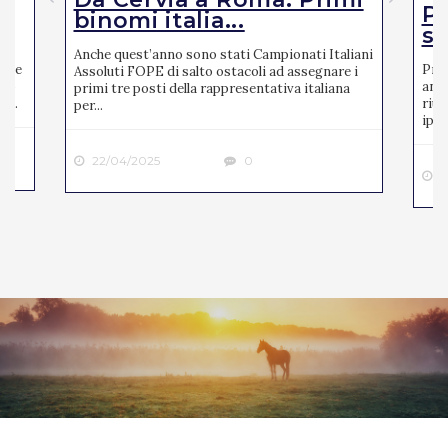
Pi
binomi italia...
se
Anche quest’anno sono stati Campionati Italiani
mite
Pres
Assoluti FOPE di salto ostacoli ad assegnare i
ato
anno
primi tre posti della rappresentativa italiana
 ...
riun
per...
ipp..
22/04/2025
0
2