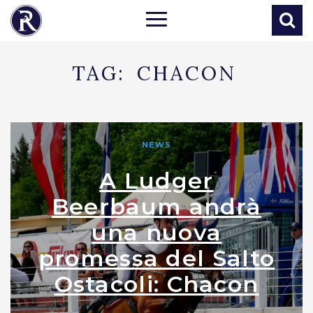
TAG:
CHACON
NEWS
A Ludger
Beerbaum andrà
una nuova
promessa del Salto
Ostacoli: Chacon