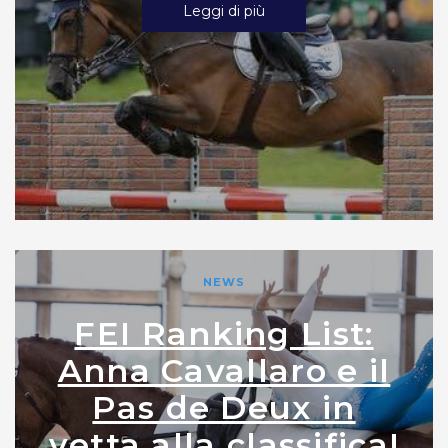
Leggi di più
NEWS
FEI Ranking List:
Anna Cavallaro e il
Pas de Deux in
vetta alla classifica!