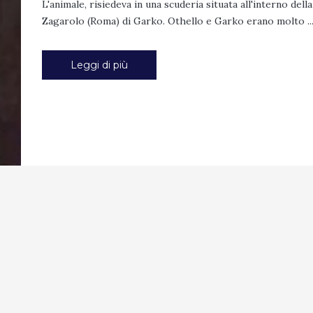
L'animale, risiedeva in una scuderia situata all'interno della 
Zagarolo (Roma) di Garko. Othello e Garko erano molto ..
Leggi di più