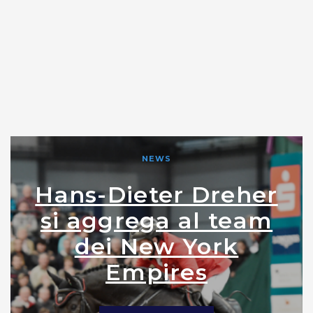
NEWS
Hans-Dieter Dreher
si aggrega al team
dei New York
Empires