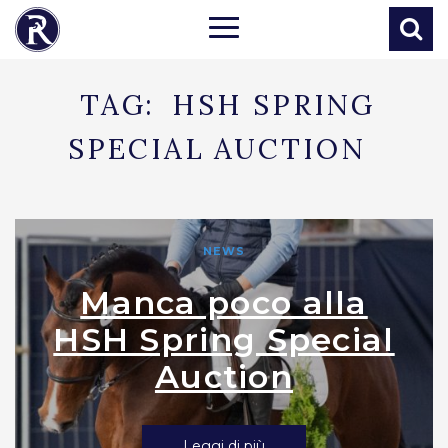
TAG:
HSH SPRING
SPECIAL AUCTION
NEWS
Manca poco alla
HSH Spring Special
Auction
Leggi di più