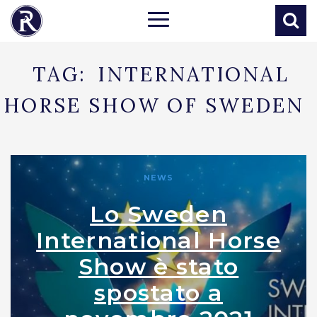
TAG:
INTERNATIONAL
HORSE SHOW OF SWEDEN
NEWS
Lo Sweden
International Horse
Show è stato
spostato a