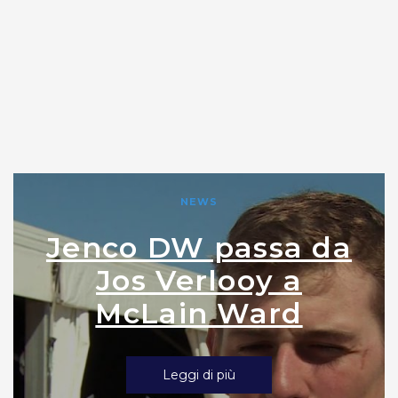
NEWS
Jenco DW passa da
Jos Verlooy a
McLain Ward
Leggi di più