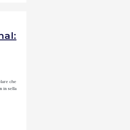
nal:
olare che
 in sella