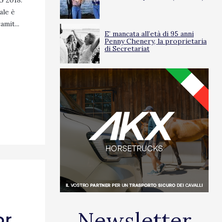
G 2018.
ale è
mit...
E’ mancata all’età di 95 anni
Penny Chenery, la proprietaria
di Secretariat
Newsletter
or