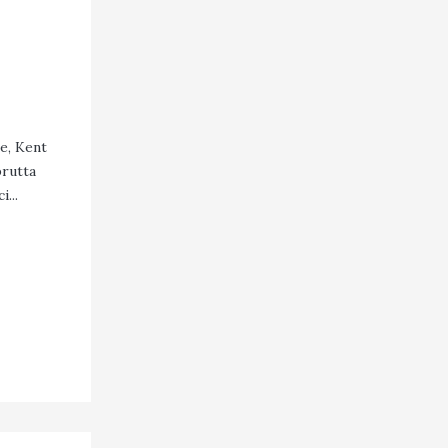
le, Kent
brutta
...