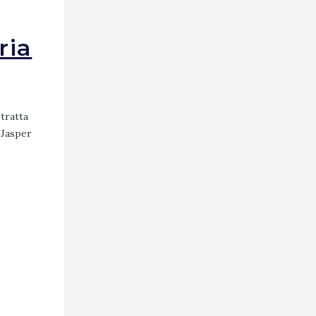
ria
 tratta
i Jasper