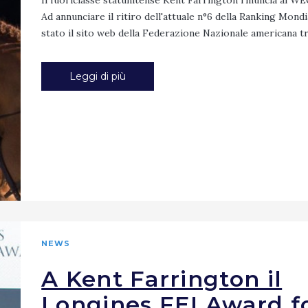
Il fuoriclasse statunitense Kent Farrington rinuncia ai WE
Ad annunciare il ritiro dell'attuale n°6 della Ranking Mondi
stato il sito web della Federazione Nazionale americana tra
Leggi di più
NEWS
A Kent Farrington il
Longines FEI Award f