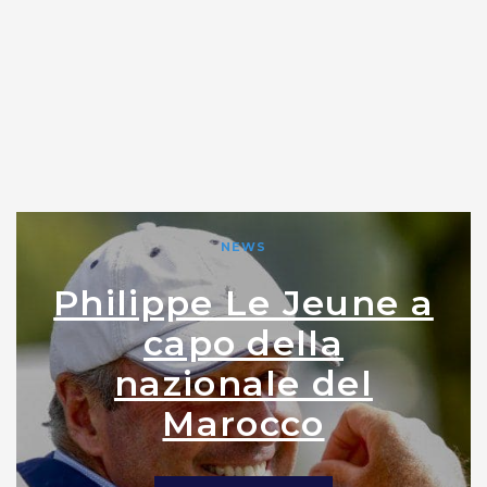
NEWS
Philippe Le Jeune a
capo della
nazionale del
Marocco