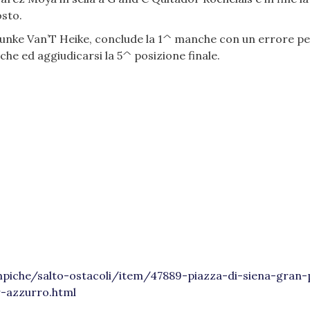
sto.
 Funke Van’T Heike, conclude la 1^ manche con un errore pe
he ed aggiudicarsi la 5^ posizione finale.
olimpiche/salto-ostacoli/item/47889-piazza-di-siena-gran
-azzurro.html