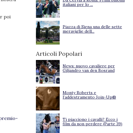
Da Cervia a Roma. Primi binomi
italiani per lo ...
r poi
Piazza di Siena una delle sette
meraviglie dell...
Articoli Popolari
News: nuovo cavaliere per
Giljandro van den Bosrand
Monty Roberts e
l’addestramento Join-Up®
-premio-
Ti piacciono i cavalli? Ecco i
film da non perdere (Parte 39)