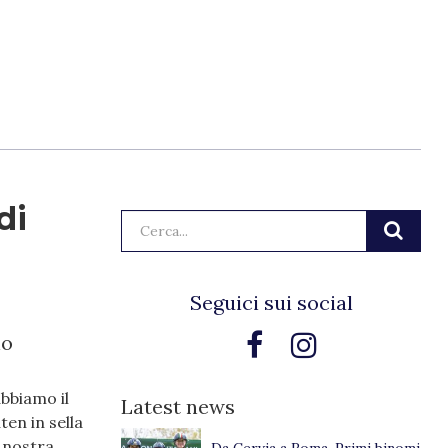
di
Cerca:
Seguici sui social
no
abbiamo il
Latest news
en in sella
a nostra