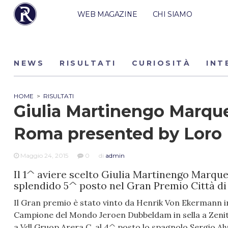
WEB MAGAZINE
CHI SIAMO
NEWS
RISULTATI
CURIOSITÀ
INT
HOME
>
RISULTATI
Giulia Martinengo Marque
Roma presented by Loro 
Maggio 24, 2015
0
di
admin
Il 1^ aviere scelto Giulia Martinengo Marque
splendido 5^ posto nel Gran Premio Città di 
Il Gran premio è stato vinto da Henrik Von Ekermann in 
Campione del Mondo Jeroen Dubbeldam in sella a Zenith 
a Vdl Gruop Arera C, al 4^ posto lo spagnolo Sergio Alv