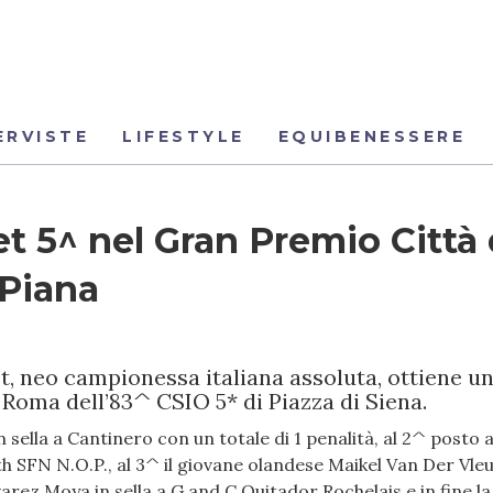
ERVISTE
LIFESTYLE
EQUIBENESSERE
t 5^ nel Gran Premio Città 
Piana
t, neo campionessa italiana assoluta, ottiene u
Roma dell’83^ CSIO 5* di Piazza di Siena.
sella a Cantinero con un totale di 1 penalità, al 2^ posto 
SFN N.O.P., al 3^ il giovane olandese Maikel Van Der Vleut
arez Moya in sella a G and C Quitador Rochelais e in fine l