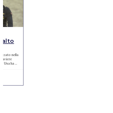
Salto
izzato nella
1° aviere
e Usa ha ...