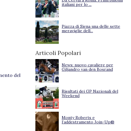
Da Cervia a Roma. Primi binomi
italiani per lo ...
Piazza di Siena una delle sette
meraviglie dell...
Articoli Popolari
News: nuovo cavaliere per
Giljandro van den Bosrand
amento del
Risultati dei GP Nazionali del
Weekend
Monty Roberts e
l’addestramento Join-Up®