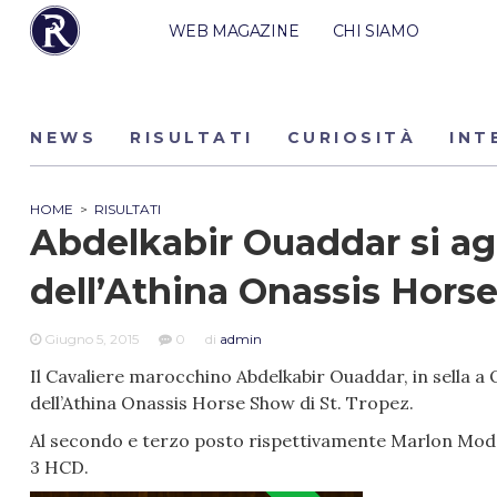
WEB MAGAZINE
CHI SIAMO
NEWS
RISULTATI
CURIOSITÀ
INT
HOME
>
RISULTATI
Abdelkabir Ouaddar si ag
dell’Athina Onassis Hors
Giugno 5, 2015
0
di
admin
Il Cavaliere marocchino Abdelkabir Ouaddar, in sella a Q
dell’Athina Onassis Horse Show di St. Tropez.
Al secondo e terzo posto rispettivamente Marlon Modolo
3 HCD.