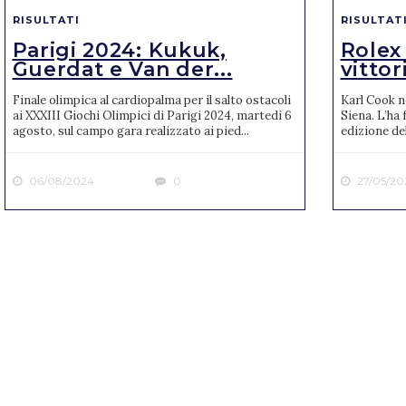
RISULTATI
RISULTAT
Parigi 2024: Kukuk,
Rolex
Guerdat e Van der...
vittori
Finale olimpica al cardiopalma per il salto ostacoli
Karl Cook n
ai XXXIII Giochi Olimpici di Parigi 2024, martedì 6
Siena. L’ha 
agosto, sul campo gara realizzato ai pied...
edizione de
06/08/2024
0
27/05/20