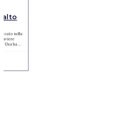
Salto
izzato nella
1° aviere
e Usa ha ...