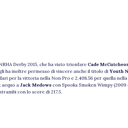
NRHA Derby 2015, che ha visto trionfare
Cade McCutcheo
i ha inoltre permesso di vincere anche il titolo di
Youth 
ari per la vittoria nella Non Pro e 2,408.56 per quella nell
x aequo a
Jack Medows
con Spooks Smoken Wimpy (2009
entrambi con lo score di 217.5.