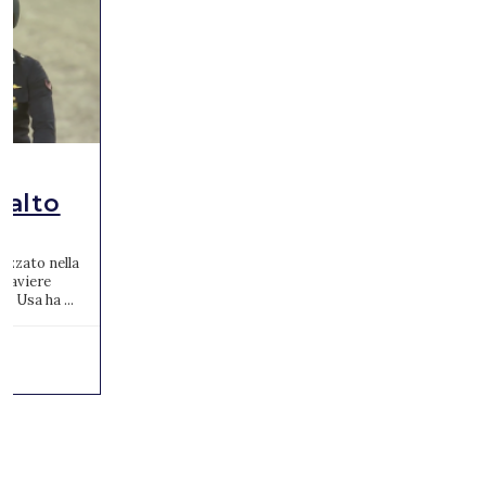
Salto
izzato nella
1° aviere
e Usa ha ...