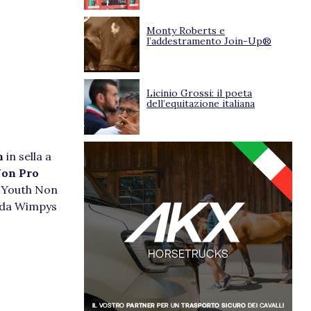
Monty Roberts e
l’addestramento Join-Up®
Licinio Grossi: il poeta
dell’equitazione italiana
n
in sella a
Non Pro
a Youth Non
 da Wimpys