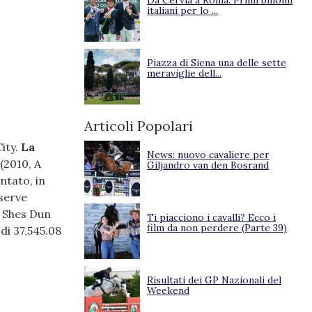
Da Cervia a Roma. Primi binomi
italiani per lo ...
Piazza di Siena una delle sette
meraviglie dell...
Articoli Popolari
ity.
La
News: nuovo cavaliere per
(2010, A
Giljandro van den Bosrand
ntato, in
eserve
x Shes Dun
Ti piacciono i cavalli? Ecco i
film da non perdere (Parte 39)
 di 37,545.08
Risultati dei GP Nazionali del
Weekend