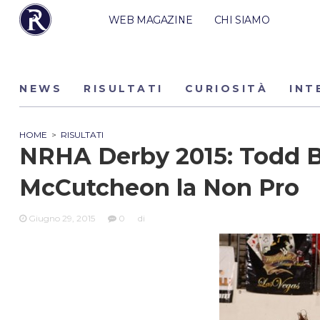
WEB MAGAZINE
CHI SIAMO
NEWS
RISULTATI
CURIOSITÀ
INT
HOME
>
RISULTATI
NRHA Derby 2015: Todd B
McCutcheon la Non Pro
Giugno 29, 2015
0
di