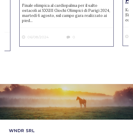
Finale olimpica al cardiopalma per il salto
Karl
ostacoli ai XXXIII Giochi Olimpici di Parigi 2024,
Sien
martedì 6 agosto, sul campo gara realizzato ai
ne
ediz
pied...
2
06/08/2024
0
WNDR SRL