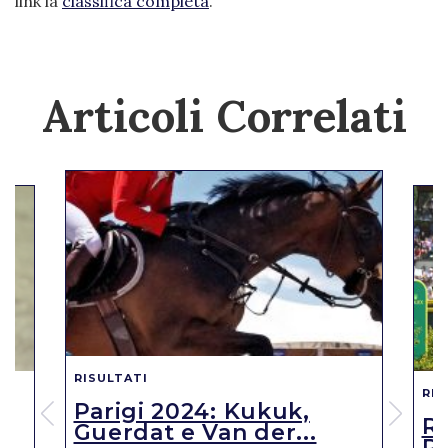
link la
classifica completa
.
Articoli Correlati
RISULTATI
RIS
Parigi 2024: Kukuk,
o
R
Guerdat e Van der...
Ro