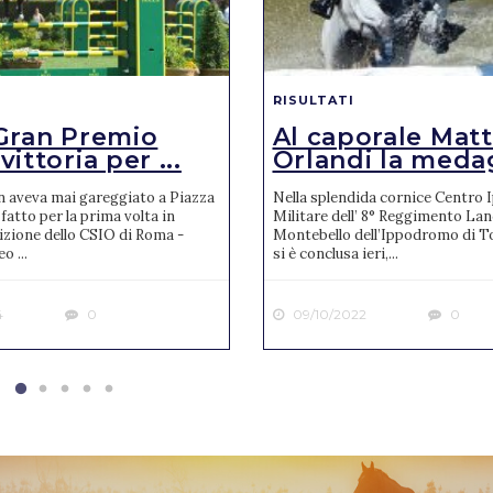
RISULTATI
Gran Premio
Al caporale Mat
ittoria per ...
Orlandi la medagl
n aveva mai gareggiato a Piazza
Nella splendida cornice Centro 
 fatto per la prima volta in
Militare dell’ 8° Reggimento Lanc
izione dello CSIO di Roma -
Montebello dell’Ippodromo di T
o ...
si è conclusa ieri,...
4
0
09/10/2022
0