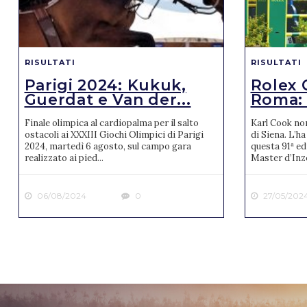
RISULTATI
RISULTATI
Parigi 2024: Kukuk,
Rolex 
Guerdat e Van der...
Roma: v
Finale olimpica al cardiopalma per il salto
Karl Cook no
ostacoli ai XXXIII Giochi Olimpici di Parigi
di Siena. L’ha
2024, martedì 6 agosto, sul campo gara
questa 91ª ed
realizzato ai pied...
Master d’Inze
06/08/2024
0
27/05/202