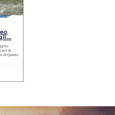
RISULTATI
teo
FEI World
i...
Championships di
Concorso C...
Ippico
ieri di
Davanti 14mila entusiasti spettatori I FEI
or di Quinto
World Championships di Concorso Completo,
ai Pratoni del Vivaro, si concludono con una
grossa sorpresa....
19/09/2022
0