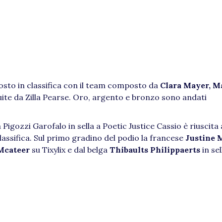
o posto in classifica con il team composto da
Clara Mayer, M
uite da Zilla Pearse. Oro, argento e bronzo sono andati
a Pigozzi Garofalo in sella a Poetic Justice Cassio è riuscita 
lassifica. Sul primo gradino del podio la francese
Justine 
 Mcateer
su Tixylix e dal belga
Thibaults Philippaerts
in sel