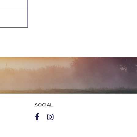
ai Pratoni del Vivaro, si concludono con una
grossa sorpresa....
19/09/2022
0
SOCIAL