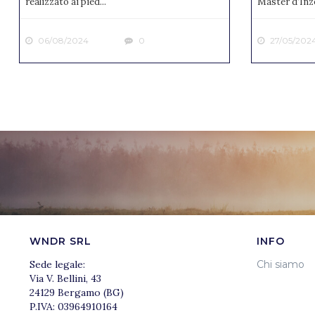
realizzato ai pied...
Master d’Inze
06/08/2024
0
27/05/202
WNDR SRL
INFO
Sede legale:
Chi siamo
Via V. Bellini, 43
24129 Bergamo (BG)
P.IVA: 03964910164