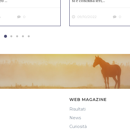
o ...
si è conclusa ieri,...
4
0
09/10/2022
0
WEB MAGAZINE
Risultati
News
Curiosità