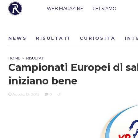
WEB MAGAZINE
CHI SIAMO
NEWS
RISULTATI
CURIOSITÀ
INT
HOME
>
RISULTATI
Campionati Europei di salt
iniziano bene
Agosto 12, 2015
0
di