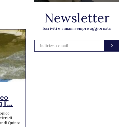
Newsletter
Iscriviti e rimani sempre aggiornato
RISULTATI
teo
FEI World
i...
Championships di
Concorso C...
Ippico
ieri di
Davanti 14mila entusiasti spettatori I FEI
or di Quinto
World Championships di Concorso Completo,