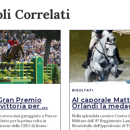
li Correlati
RISULTATI
Gran Premio
Al caporale Mat
ittoria per ...
Orlandi la medagl
n aveva mai gareggiato a Piazza
Nella splendida cornice Centro 
 fatto per la prima volta in
Militare dell’ 8° Reggimento Lanc
izione dello CSIO di Roma -
Montebello dell’Ippodromo di T