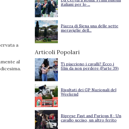
Da Cervia a Roma. Primi binomi
italiani per lo ...
Piazza di Siena una delle sette
meraviglie dell...
servata a
Articoli Popolari
vamente al
Ti piacciono i cavalli? Ecco i
odicesima.
film da non perdere (Parte 39)
Risultati dei GP Nazionali del
Weekend
Riprese Fast and Furious 8 : Un
cavallo ucciso, un altro ferito