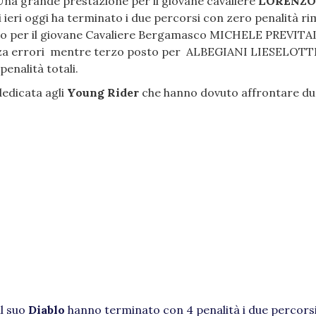
 Una grande prestazione per il giovane cavaliere
LORENZO
 ieri oggi ha terminato i due percorsi con zero penalità r
sto per il giovane Cavaliere Bergamasco MICHELE PREVITA
senza errori mentre terzo posto per ALBEGIANI LIESELOTT
enalità totali.
dedicata agli
Young Rider
che hanno dovuto affrontare du
il suo
Diablo
hanno terminato con 4 penalità i due percors