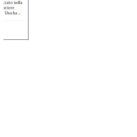
izzato nella
1° aviere
e Usa ha ...