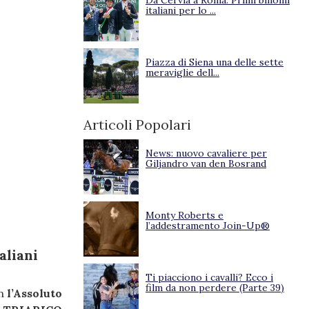
Da Cervia a Roma. Primi binomi
italiani per lo ...
Piazza di Siena una delle sette
meraviglie dell...
Articoli Popolari
News: nuovo cavaliere per
Giljandro van den Bosrand
Monty Roberts e
l’addestramento Join-Up®
aliani
Ti piacciono i cavalli? Ecco i
film da non perdere (Parte 39)
on
l’Assoluto