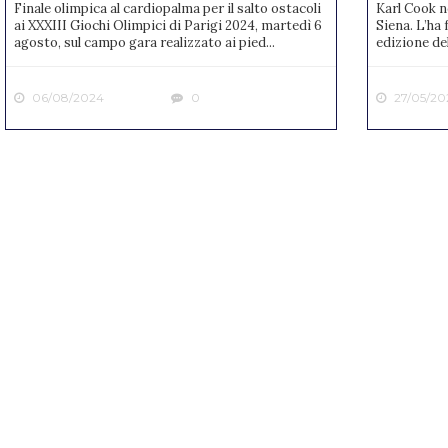
Finale olimpica al cardiopalma per il salto ostacoli
Karl Cook n
ai XXXIII Giochi Olimpici di Parigi 2024, martedì 6
Siena. L’ha 
agosto, sul campo gara realizzato ai pied...
edizione de
06/08/2024
0
27/05/20