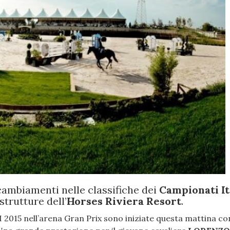
 cambiamenti nelle classifiche dei
Campionati It
strutture dell’
Horses Riviera Resort
.
015 nell’arena Gran Prix sono iniziate questa mattina c