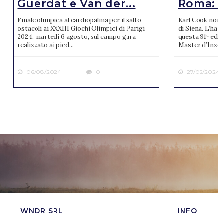
Guerdat e Van der...
Roma: v
Finale olimpica al cardiopalma per il salto
Karl Cook no
ostacoli ai XXXIII Giochi Olimpici di Parigi
di Siena. L’ha
2024, martedì 6 agosto, sul campo gara
questa 91ª ed
realizzato ai pied...
Master d’Inze
06/08/2024
0
27/05/202
WNDR SRL
INFO