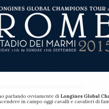
amo parlando ovviamente di
Longines Global C
scendere in campo oggi cavalli e cavalieri di fa