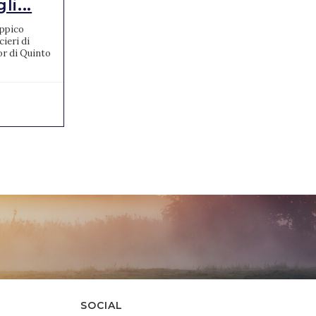
i...
Championships di
Concorso C...
Ippico
ieri di
Davanti 14mila entusiasti spettatori I FEI
or di Quinto
World Championships di Concorso Completo,
ai Pratoni del Vivaro, si concludono con una
grossa sorpresa....
19/09/2022
0
SOCIAL