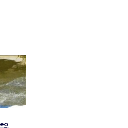
RISULTATI
teo
FEI World