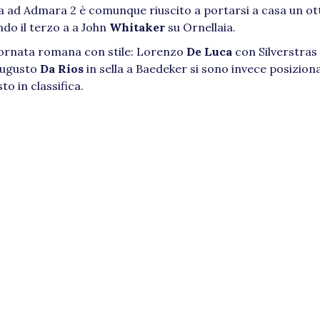
la ad Admara 2 è comunque riuscito a portarsi a casa un o
ndo il terzo a a John
Whitaker
su Ornellaia.
ornata romana con stile: Lorenzo
De Luca
con Silverstras 
Augusto
Da Rios
in sella a Baedeker si sono invece posiziona
o in classifica.