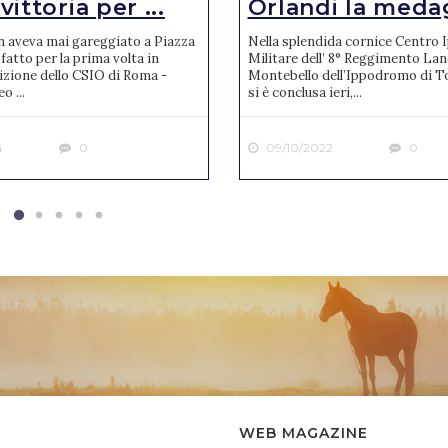
ittoria per ...
Orlandi la medagl
n aveva mai gareggiato a Piazza
Nella splendida cornice Centro 
 fatto per la prima volta in
Militare dell’ 8° Reggimento Lanc
izione dello CSIO di Roma -
Montebello dell’Ippodromo di T
o ...
si è conclusa ieri,...
4
0
09/10/2022
0
WEB MAGAZINE