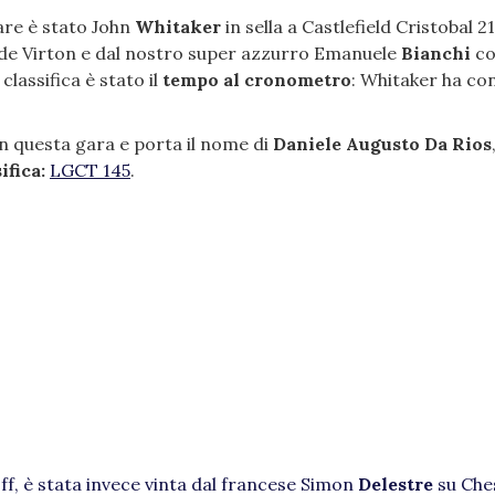
fare è stato John
Whitaker
in sella a Castlefield Cristobal 2
de Virton e dal nostro super azzurro Emanuele
Bianchi
co
classifica è stato il
tempo al cronometro
: Whitaker ha con
n questa gara e porta il nome di
Daniele Augusto Da Rios
ifica:
LGCT 145
.
ff, è stata invece vinta dal francese Simon
Delestre
su Ches