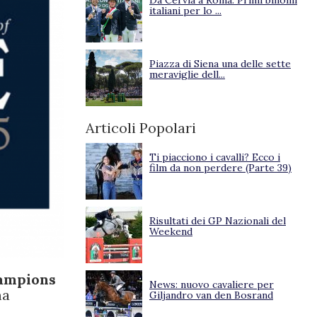
Da Cervia a Roma. Primi binomi
italiani per lo ...
Piazza di Siena una delle sette
meraviglie dell...
Articoli Popolari
Ti piacciono i cavalli? Ecco i
film da non perdere (Parte 39)
Risultati dei GP Nazionali del
Weekend
hampions
News: nuovo cavaliere per
ma
Giljandro van den Bosrand