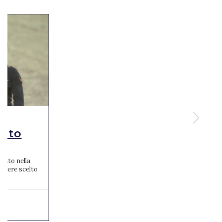
alto
zato nella
 aviere scelto
...