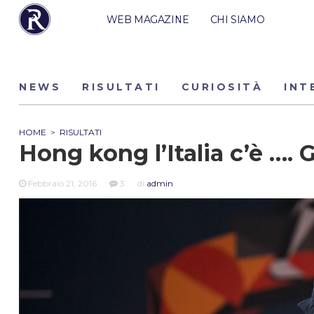
WEB MAGAZINE
CHI SIAMO
NEWS
RISULTATI
CURIOSITÀ
INT
HOME
>
RISULTATI
Hong kong l’Italia c’è ….
Febbraio 21, 2016
3
di
admin