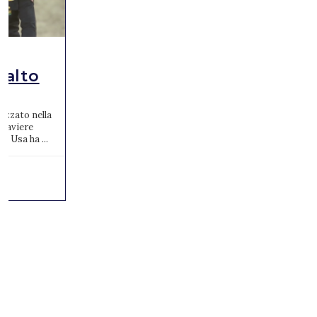
Salto
izzato nella
1° aviere
e Usa ha ...