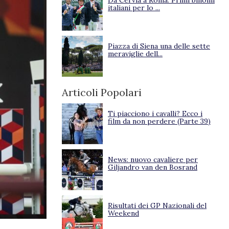
Da Cervia a Roma. Primi binomi
italiani per lo ...
Piazza di Siena una delle sette
meraviglie dell...
Articoli Popolari
Ti piacciono i cavalli? Ecco i
film da non perdere (Parte 39)
News: nuovo cavaliere per
Giljandro van den Bosrand
Risultati dei GP Nazionali del
Weekend