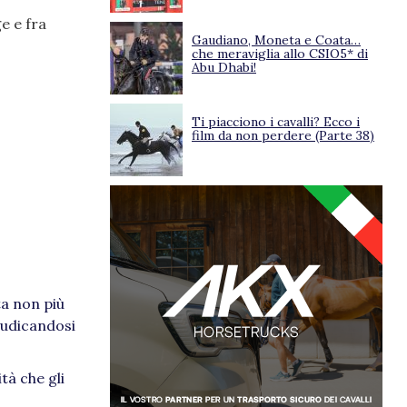
e e fra
Gaudiano, Moneta e Coata…
che meraviglia allo CSIO5* di
Abu Dhabi!
Ti piacciono i cavalli? Ecco i
film da non perdere (Parte 38)
ta non più
iudicandosi
tà che gli