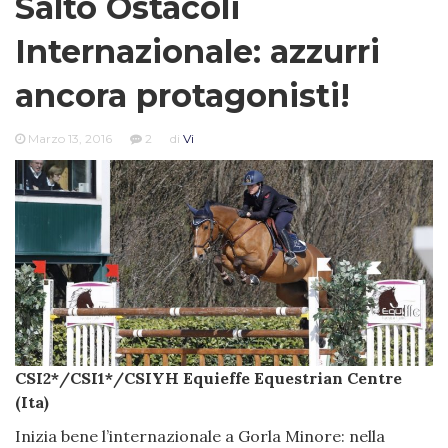
Salto Ostacoli
Internazionale: azzurri
ancora protagonisti!
Marzo 13, 2016
2
di
Vi
CSI2*/CSI1*/CSIYH Equieffe Equestrian Centre
(Ita)
Inizia bene l’internazionale a Gorla Minore: nella