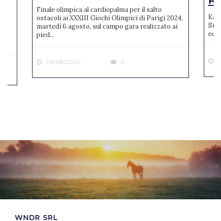
Ro
Finale olimpica al cardiopalma per il salto
Karl
ostacoli ai XXXIII Giochi Olimpici di Parigi 2024,
Sien
martedì 6 agosto, sul campo gara realizzato ai
ne
ediz
pied...
2
06/08/2024
0
WNDR SRL