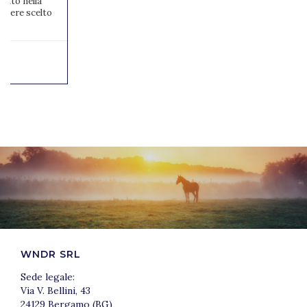
zato nella
 aviere scelto
...
WNDR SRL
Sede legale:
Via V. Bellini, 43
24129 Bergamo (BG)