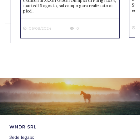
ostacoli ai XXXIII Giochi Olimpici di Parigi 2024,
Sien
martedì 6 agosto, sul campo gara realizzato ai
ne
ediz
pied...
2
06/08/2024
0
WNDR SRL
Sede legale: