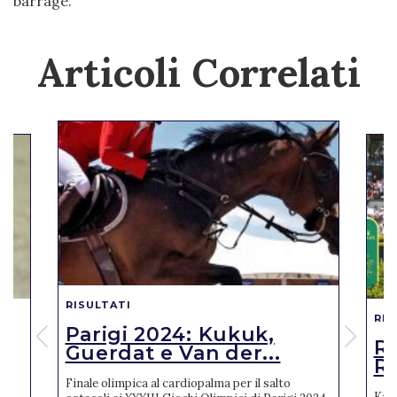
barrage.
Articoli Correlati
RISULTATI
RIS
Parigi 2024: Kukuk,
o
R
Guerdat e Van der...
Ro
Finale olimpica al cardiopalma per il salto
Karl