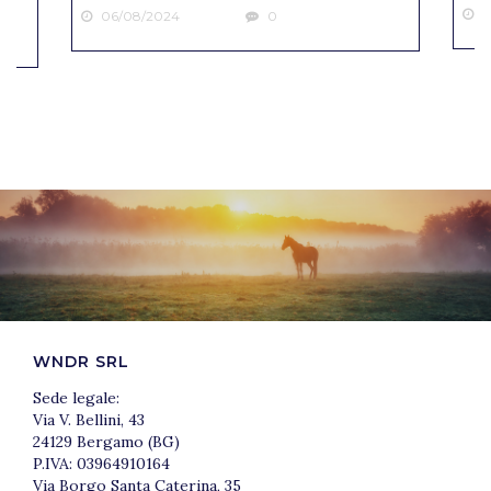
2
06/08/2024
0
WNDR SRL
Sede legale:
Via V. Bellini, 43
24129 Bergamo (BG)
P.IVA: 03964910164
Via Borgo Santa Caterina, 35