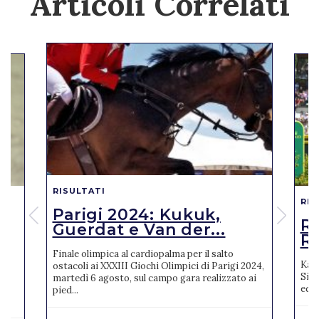
Articoli Correlati
RISULTATI
RIS
Parigi 2024: Kukuk,
o
R
Guerdat e Van der...
Ro
Finale olimpica al cardiopalma per il salto
Karl
ostacoli ai XXXIII Giochi Olimpici di Parigi 2024,
Sien
martedì 6 agosto, sul campo gara realizzato ai
ne
ediz
pied...