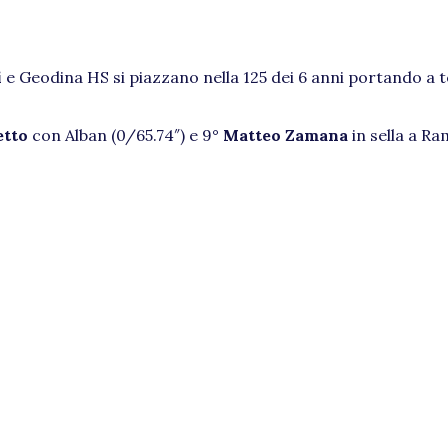
i
e Geodina HS si piazzano nella 125 dei 6 anni portando a 
etto
con Alban (0/65.74″) e 9°
Matteo Zamana
in sella a Ra