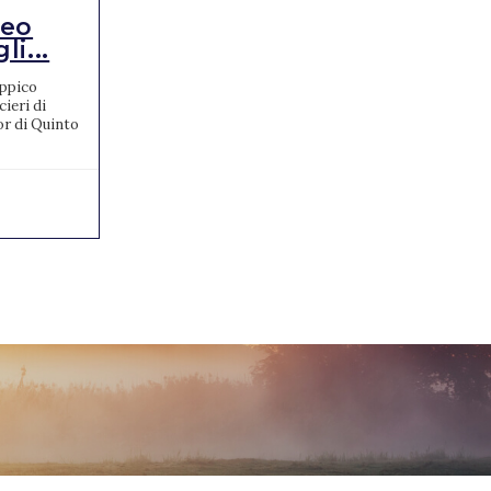
teo
FEI World
i...
Championships di
Concorso C...
Ippico
ieri di
Davanti 14mila entusiasti spettatori I FEI
or di Quinto
World Championships di Concorso Completo,
ai Pratoni del Vivaro, si concludono con una
grossa sorpresa....
19/09/2022
0