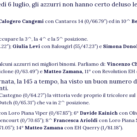
dì 6 luglio, gli azzurri non hanno certo deluso l
Calogero Cangemi
con Cantares 14 (0/66.79″) ed in 10^
Be
occupare la 3^, la 4^ e la 5^ posizione.
.22″);
Giulia Levi
con Balougirl (55/47.23″) e
Simona Dono
lcuni azzurri nei migliori binomi. Parliamo di:
Vincenzo Ch
clone (0/63.49″) e
Matteo Zamana,
11° con Revolution EH (
rnata, la 145 a tempo, ha visto un buon numero 
ti.
Castegno (0/64.27″) la vittoria vede proprio il tricolore sul
utch (0/65.31″) che va in 2^ posizione.
con Loro Piana Viper (0/67.85″); 6°
Davide Kainich
con Oli
encourt (0/70.65″); 8^
Francesca Arioldi
con Loro Piana S
1.05″); 14°
Matteo Zamana
con EH Querry (1/81.18″).