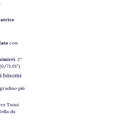
e
atrice
lato
con
imirri
, 2°
0/71.01″).
di binomi
 gradino più
ver Twist
ella du