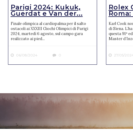
Parigi 2024: Kukuk,
Rolex 
Guerdat e Van der...
Roma: v
Finale olimpica al cardiopalma per il salto
Karl Cook no
ostacoli ai XXXIII Giochi Olimpici di Parigi
di Siena. L’ha
2024, martedì 6 agosto, sul campo gara
questa 91ª ed
realizzato ai pied...
Master d’Inze
06/08/2024
0
27/05/202