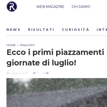
WEB MAGAZINE
CHI SIAMO
NEWS
RISULTATI
CURIOSITÀ
INT
HOME
>
RISULTATI
Ecco i primi piazzamenti 
giornate di luglio!
Luglio 6, 2017
0
di
Vi