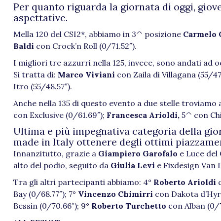
Per quanto riguarda la giornata di oggi, giove
aspettative.
Mella 120 del CSI2*, abbiamo in 3^ posizione
Carmelo 
Baldi
con Crock’n Roll (0/71.52″).
I migliori tre azzurri nella 125, invece, sono andati ad 
Si tratta di:
Marco Viviani
con Zaila di Villagana (55/47
Itro (55/48.57″).
Anche nella 135 di questo evento a due stelle troviamo a
con Exclusive (0/61.69″);
Francesca Arioldi,
5^ con Chi
Ultima e più impegnativa categoria della gio
made in Italy ottenere degli ottimi piazzamen
Innanzitutto, grazie a
Giampiero Garofalo
e Luce del 
alto del podio, seguito da
Giulia Levi
e Fixdesign Van D
Tra gli altri partecipanti abbiamo: 4°
Roberto Arioldi
Bay (0/68.77″); 7°
Vincenzo Chimirri
con Dakota d’Hyr
Bessin (0/70.66″); 9°
Roberto Turchetto
con Alban (0/7