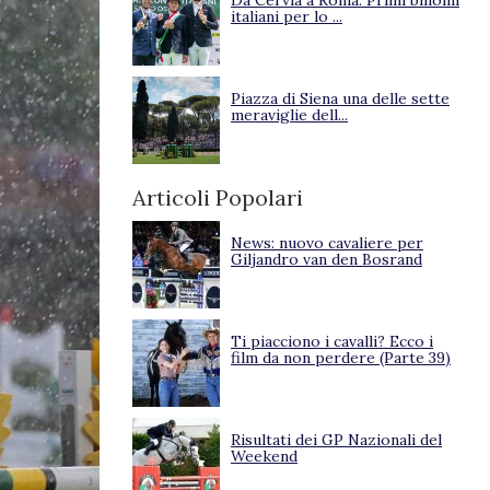
Da Cervia a Roma. Primi binomi
italiani per lo ...
Piazza di Siena una delle sette
meraviglie dell...
Articoli Popolari
News: nuovo cavaliere per
Giljandro van den Bosrand
Ti piacciono i cavalli? Ecco i
film da non perdere (Parte 39)
Risultati dei GP Nazionali del
Weekend