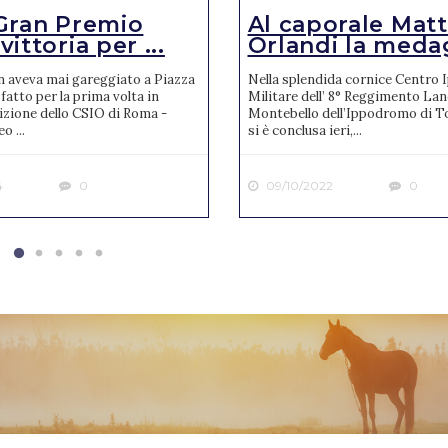
Gran Premio
Al caporale Mat
ittoria per ...
Orlandi la medagl
n aveva mai gareggiato a Piazza
Nella splendida cornice Centro 
 fatto per la prima volta in
Militare dell’ 8° Reggimento Lanc
izione dello CSIO di Roma -
Montebello dell’Ippodromo di T
o ...
si è conclusa ieri,...
4
0
09/10/2022
0