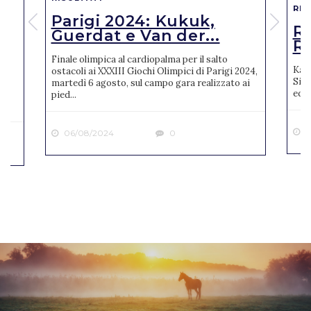
RIS
Parigi 2024: Kukuk,
o
R
Guerdat e Van der...
Ro
Finale olimpica al cardiopalma per il salto
Karl
ostacoli ai XXXIII Giochi Olimpici di Parigi 2024,
Sien
martedì 6 agosto, sul campo gara realizzato ai
ne
ediz
pied...
2
06/08/2024
0