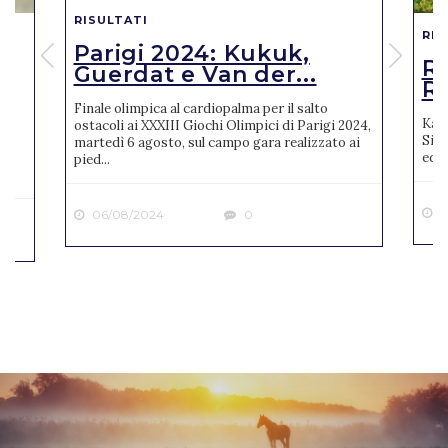
RISULTATI
RIS
Parigi 2024: Kukuk,
o
R
Guerdat e Van der...
Ro
Finale olimpica al cardiopalma per il salto
Karl
ostacoli ai XXXIII Giochi Olimpici di Parigi 2024,
Sien
martedì 6 agosto, sul campo gara realizzato ai
ne
ediz
pied...
2
06/08/2024
0