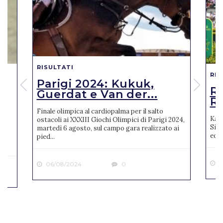
RISULTATI
RIS
Parigi 2024: Kukuk,
o
R
Guerdat e Van der...
Ro
Finale olimpica al cardiopalma per il salto
Karl
ostacoli ai XXXIII Giochi Olimpici di Parigi 2024,
Sien
martedì 6 agosto, sul campo gara realizzato ai
ne
ediz
pied...
2
06/08/2024
0