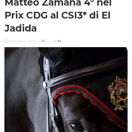
Matteo Zamana 4° nel
Prix CDG al CSI3* di El
Jadida
Ottobre 21, 2017
0
di
Vi