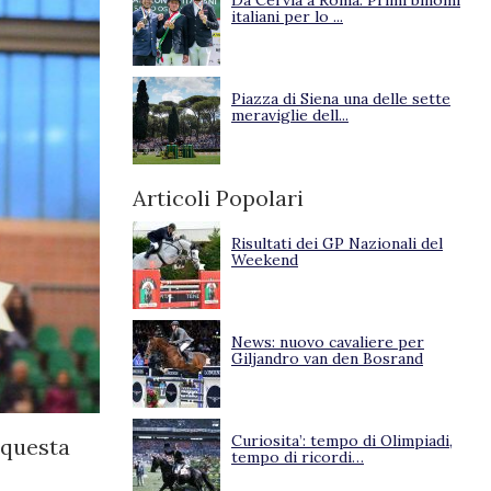
Da Cervia a Roma. Primi binomi
italiani per lo ...
Piazza di Siena una delle sette
meraviglie dell...
Articoli Popolari
Risultati dei GP Nazionali del
Weekend
News: nuovo cavaliere per
Giljandro van den Bosrand
Curiosita’: tempo di Olimpiadi,
 questa
tempo di ricordi…