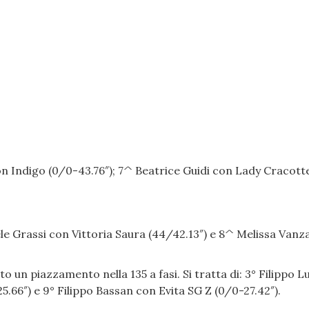
 Indigo (0/0-43.76″); 7^ Beatrice Guidi con Lady Cracott
ele Grassi con Vittoria Saura (44/42.13″) e 8^ Melissa Vanz
to un piazzamento nella 135 a fasi. Si tratta di: 3° Filippo L
.66″) e 9° Filippo Bassan con Evita SG Z (0/0-27.42″).