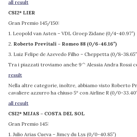
all result
CSI2* LIER
Gran Premio 145/150:
1. Leopold van Asten – VDL Groep Zidane (0/4-40.97″)
2.
Roberto Previtali – Romeo 88 (0/6-46.16″)
3. Luiz Felipe de Azevedo Filho – Cheppetta (0/8-38.65″
Tra i piazzati troviamo anche 9^ Alessia Andra Rossi co
result
Nella altre categorie, inoltre, abbiamo visto Roberto Pr
cavaliere azzurro ha chiuso 5° con Airline R (0/0-33.40″
all result
CSI2* MIJAS – COSTA DEL SOL
Gran Premio 145:
1. Julio Arias Cueva – Jimcy du Lys (0/0-40.85″)