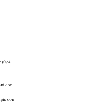
e (0/4-
ani con
upis con