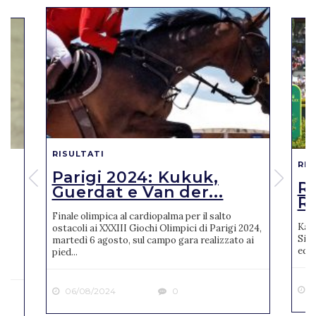
RISULTATI
RIS
Parigi 2024: Kukuk,
o
R
Guerdat e Van der...
Ro
Finale olimpica al cardiopalma per il salto
Karl
ostacoli ai XXXIII Giochi Olimpici di Parigi 2024,
Sien
martedì 6 agosto, sul campo gara realizzato ai
ne
ediz
pied...
2
06/08/2024
0