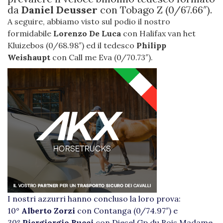
da
Daniel Deusser
con Tobago Z (0/67.66″).
A seguire, abbiamo visto sul podio il nostro
formidabile
Lorenzo De Luca
con Halifax van het
Kluizebos (0/68.98″) ed il tedesco
Philipp
Weishaupt
con Call me Eva (0/70.73″).
I nostri azzurri hanno concluso la loro prova:
10°
Alberto Zorzi
con Contanga (0/74.97″) e
30°
Piergiorgio Bucci
con Diesel Gp du Bois Madame