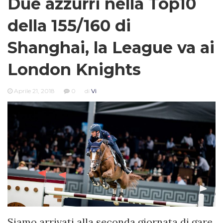
Due azzurri nella Top10
della 155/160 di
Shanghai, la League va ai
London Knights
Aprile 21, 2018
0
di
Vi
Siamo arrivati alla seconda giornata di gare