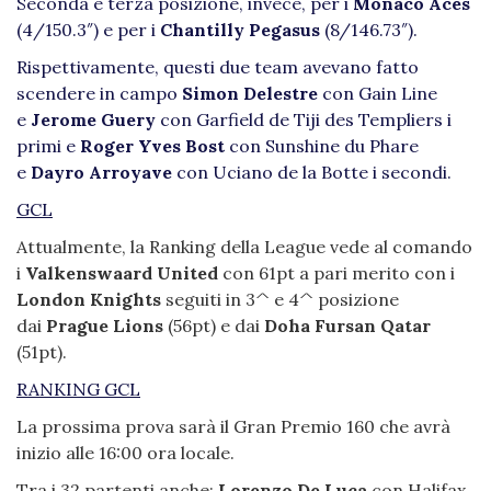
Seconda e terza posizione, invece, per i
Monaco Aces
(4/150.3″) e per i
Chantilly Pegasus
(8/146.73″).
Rispettivamente, questi due team avevano fatto
scendere in campo
Simon Delestre
con Gain Line
e
Jerome Guery
con Garfield de Tiji des Templiers i
primi e
Roger Yves Bost
con Sunshine du Phare
e
Dayro Arroyave
con Uciano de la Botte i secondi.
GCL
Attualmente, la Ranking della League vede al comando
i
Valkenswaard United
con 61pt a pari merito con i
London Knights
seguiti in 3^ e 4^ posizione
dai
Prague Lions
(56pt) e dai
Doha Fursan Qatar
(51pt).
RANKING GCL
La prossima prova sarà il Gran Premio 160 che avrà
inizio alle 16:00 ora locale.
Tra i 32 partenti anche:
Lorenzo De Luca
con Halifax