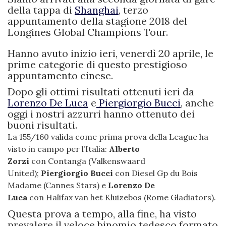
della tappa di
Shanghai
, terzo
appuntamento della stagione 2018 del
Longines Global Champions Tour.
Hanno avuto inizio ieri, venerdì 20 aprile, le
prime categorie di questo prestigioso
appuntamento cinese.
Dopo gli ottimi risultati ottenuti ieri da
Lorenzo De Luca
e
Piergiorgio Bucci
, anche
oggi i nostri azzurri hanno ottenuto dei
buoni risultati.
La 155/160 valida come prima prova della League ha
visto in campo per l’Italia:
Alberto
Zorzi
con Contanga (Valkenswaard
United);
Piergiorgio Bucci
con Diesel Gp du Bois
Madame (Cannes Stars) e
Lorenzo De
Luca
con Halifax van het Kluizebos (Rome Gladiators).
Questa prova a tempo, alla fine, ha visto
prevalere il veloce binomio tedesco formato