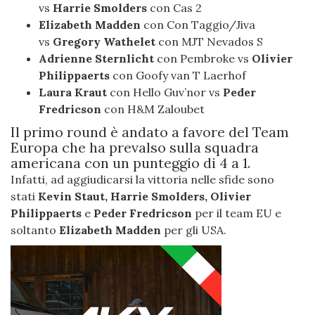
vs
Harrie Smolders
con Cas 2
Elizabeth Madden
con Con Taggio/Jiva
vs
Gregory Wathelet
con MJT Nevados S
Adrienne Sternlicht
con Pembroke vs
Olivier
Philippaerts
con Goofy van T Laerhof
Laura Kraut
con Hello Guv’nor vs
Peder
Fredricson
con H&M Zaloubet
Il primo round è andato a favore del Team
Europa che ha prevalso sulla squadra
americana con un punteggio di 4 a 1.
Infatti, ad aggiudicarsi la vittoria nelle sfide sono
stati
Kevin Staut, Harrie Smolders, Olivier
Philippaerts
e
Peder Fredricson
per il team EU e
soltanto
Elizabeth Madden
per gli USA.