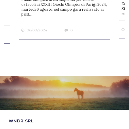
Karl
ostacoli ai XXXIII Giochi Olimpici di Parigi 2024,
Sien
martedì 6 agosto, sul campo gara realizzato ai
ne
ediz
pied...
2
06/08/2024
0
WNDR SRL