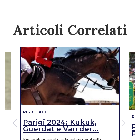
Articoli Correlati
RISULTATI
RIS
Parigi 2024: Kukuk,
o
R
Guerdat e Van der...
Ro
Finale olimpica al cardiopalma per il salto