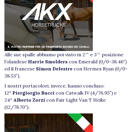
Alle sue spalle abbiamo poi visto in 2^ e 3^ posizione
l’olandese
Harrie Smolders
con Emerald (0/0-38.46″)
ed il francese
Simon Delestre
con Hermes Ryan (0/0-
38.53″).
I nostri portacolori, invece, hanno concluso:
12°
Piergiorgio Bucci
con Catwalk IV (4/76.95″) e
24°
Alberto Zorzi
con Fair Light Van T Heike
(12/78.70″).