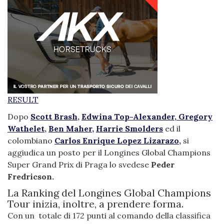
RESULT
Dopo
Scott Brash
,
Edwina Top-Alexander,
Gregory
Wathelet
,
Ben Maher,
Harrie Smolders
ed il
colombiano
Carlos Enrique Lopez Lizarazo
,
si
aggiudica un posto per il Longines Global Champions
Super Grand Prix di Praga lo svedese
Peder
Fredricson.
La Ranking del Longines Global Champions
Tour inizia, inoltre, a prendere forma.
Con un totale di 172 punti al comando della classifica