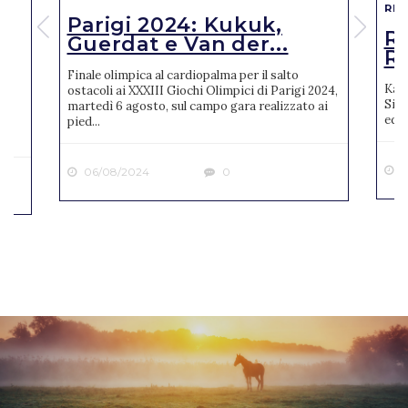
RIS
Parigi 2024: Kukuk,
o
R
Guerdat e Van der...
Ro
Finale olimpica al cardiopalma per il salto
Karl
ostacoli ai XXXIII Giochi Olimpici di Parigi 2024,
Sien
martedì 6 agosto, sul campo gara realizzato ai
ne
ediz
pied...
2
06/08/2024
0