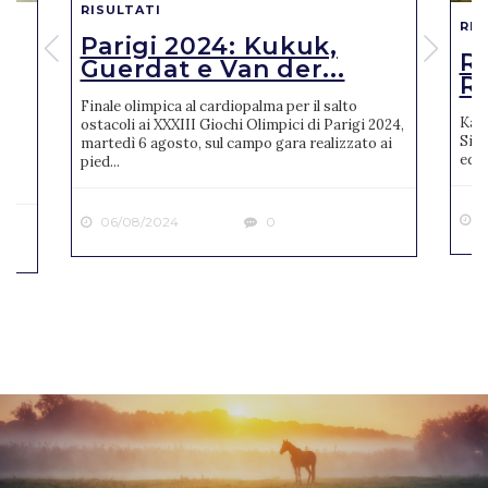
RISULTATI
RIS
Parigi 2024: Kukuk,
o
R
Guerdat e Van der...
Ro
Finale olimpica al cardiopalma per il salto
Karl
ostacoli ai XXXIII Giochi Olimpici di Parigi 2024,
Sien
martedì 6 agosto, sul campo gara realizzato ai
ne
ediz
pied...
2
06/08/2024
0