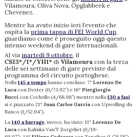
Vilamoura, Oliva Nova, Opglabbeek e
Chevenez.
Mentre ha avuto inizio ieri l’evento che
ospita la
prima tappa di FEI World Cup
,
guardiamo come è proseguito oggi questo
intenso weekend di gare internazionali.
Al via
martedì 9 ottobre
, il
CSI3*/1*/YH1*
di
Vilamoura
con
la terza
delle sei settimane di gare previste dal
programma del circuito portoghese.
Nella
145 a tempo
hanno concluso: 7°
Lorenzo De
Luca
con Dexter (0/73.92″) e 16°
Piergiorgio
Bucci
con Cochello (4/68.98″) mentre nella
130 a fasi
si è piazzato 21°
Juan Carlos Garcia
con Upwelling du
Banco (1/52.04″).
La
140 a barrage
, invece, ha visto: 11°
Lorenzo De
Luca
con Kalinka Van’T Zorgvliet (0/19-
69.07″), 14°
Filippo Codecasa
con Zanzibar (1/76.58″)