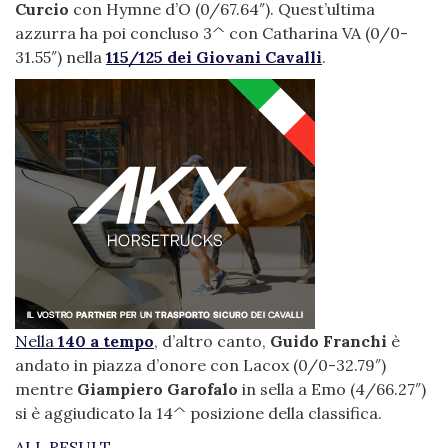
Curcio
con Hymne d’O (0/67.64″). Quest’ultima
azzurra ha poi concluso 3^ con Catharina VA (0/0-
31.55″) nella
115/125 dei Giovani Cavalli
.
Nella
140 a tempo
, d’altro canto,
Guido Franchi
è
andato in piazza d’onore con Lacox (0/0-32.79″)
mentre
Giampiero Garofalo
in sella a Emo (4/66.27″)
si è aggiudicato la 14^ posizione della classifica.
ALL RESULT