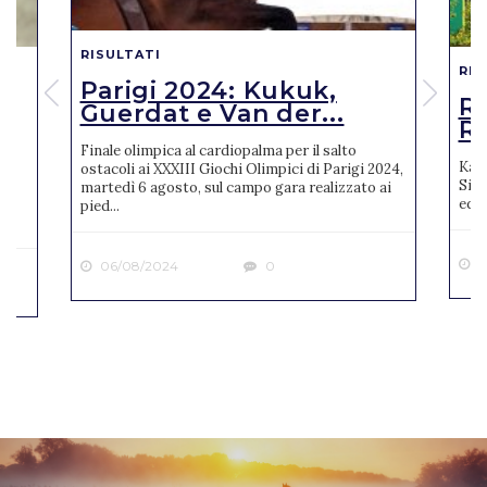
RISULTATI
RIS
Parigi 2024: Kukuk,
o
R
Guerdat e Van der...
Ro
Finale olimpica al cardiopalma per il salto
Karl
ostacoli ai XXXIII Giochi Olimpici di Parigi 2024,
Sien
martedì 6 agosto, sul campo gara realizzato ai
ne
ediz
pied...
2
06/08/2024
0