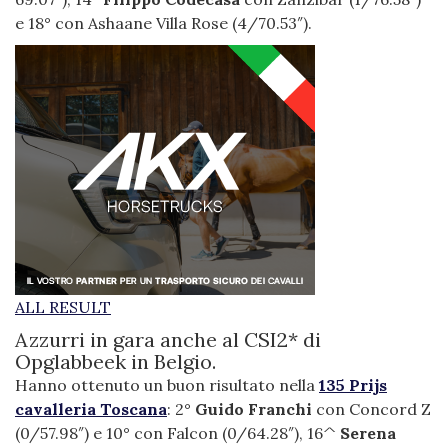
e 18° con Ashaane Villa Rose (4/70.53″).
ALL RESULT
Azzurri in gara anche al CSI2* di
Opglabbeek in Belgio.
Hanno ottenuto un buon risultato nella
135 Prijs
cavalleria Toscana
: 2°
Guido Franchi
con Concord Z
(0/57.98″) e 10° con Falcon (0/64.28″), 16^
Serena