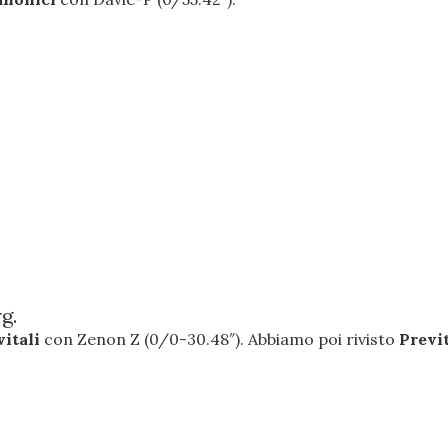
g.
vitali
con Zenon Z (0/0-30.48″). Abbiamo poi rivisto
Previ