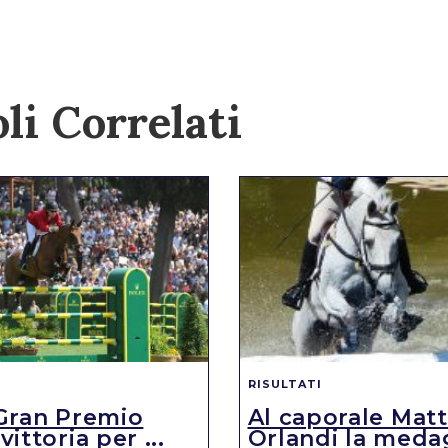
li Correlati
RISULTATI
Gran Premio
Al caporale Mat
ittoria per ...
Orlandi la medagl