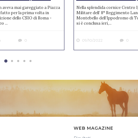
n aveva mai gareggiato a Piazza
Nella splendida cornice Centro 
 fatto per la prima volta in
Militare dell’ 8° Reggimento Lanc
izione dello CSIO di Roma -
Montebello dell’Ippodromo di T
o ...
si è conclusa ieri,...
4
0
09/10/2022
0
WEB MAGAZINE