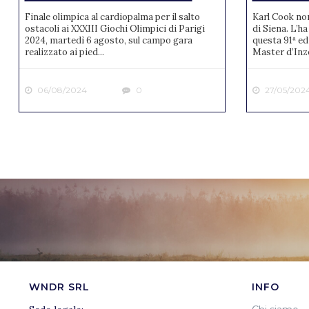
Finale olimpica al cardiopalma per il salto
Karl Cook no
ostacoli ai XXXIII Giochi Olimpici di Parigi
di Siena. L’ha
2024, martedì 6 agosto, sul campo gara
questa 91ª ed
realizzato ai pied...
Master d’Inze
06/08/2024
0
27/05/202
WNDR SRL
INFO