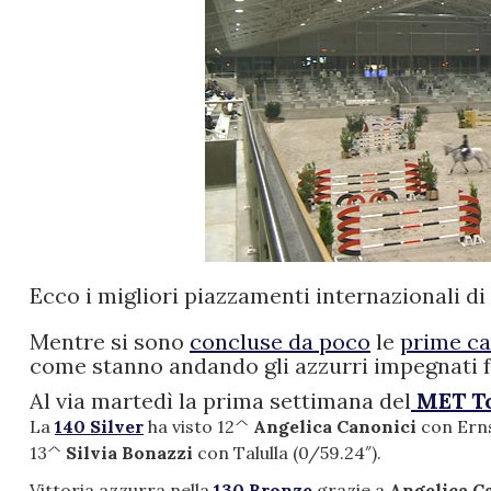
Ecco i migliori piazzamenti internazionali di
Mentre si sono
concluse da poco
le
prime ca
come stanno andando gli azzurri impegnati fuo
Al via martedì la prima settimana del
MET To
La
140 Silver
ha visto 12^
Angelica Canonici
con Erns
13^
Silvia Bonazzi
con Talulla (0/59.24″).
Vittoria azzurra nella
130 Bronze
grazie a
Angelica C