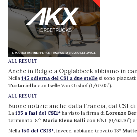
ALL RESULT
Anche in Belgio a Opglabbeek abbiamo in cam
Nella
145 odierna del CSI a due stelle
si sono piazzati:
Turturiello
con Iselle Van Orshof (1/67.05″).
ALL RESULT
Buone notizie anche dalla Francia, dal CSI di
La
135 a fasi del CSI1*
ha visto la firma di
Lorenzo Ber
terminato: 8^
Maria Elena Balli
con B’NI’ (0/63.16″) e
Nella
150 del CSI3*
, invece, abbiamo trovato 13°
Matte