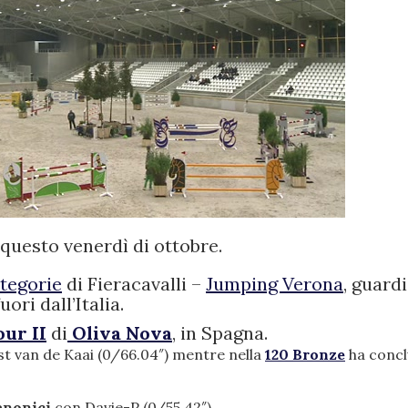
 questo venerdì di ottobre.
tegorie
di Fieracavalli –
Jumping Verona
, guard
ri dall’Italia.
ur II
di
Oliva Nova
, in Spagna.
t van de Kaai (0/66.04″) mentre nella
120 Bronze
ha conc
anonici
con Davie-P (0/55.42″).