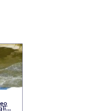
RISULTATI
teo
FEI World
i...
Championships di