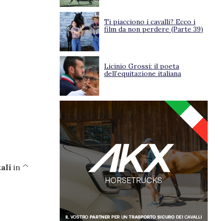
Ti piacciono i cavalli? Ecco i
film da non perdere (Parte 39)
Licinio Grossi: il poeta
dell’equitazione italiana
tali
in ^