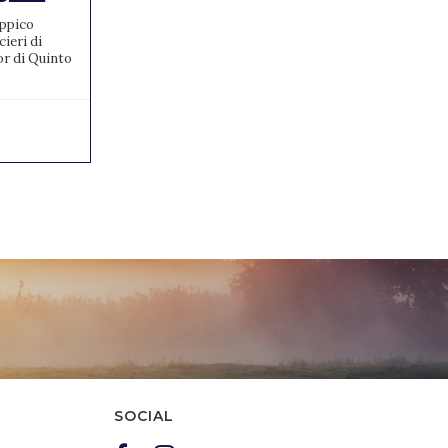
Concorso C...
Ippico
ieri di
Davanti 14mila entusiasti spettatori I FEI
or di Quinto
World Championships di Concorso Completo,
ai Pratoni del Vivaro, si concludono con una
grossa sorpresa....
19/09/2022
0
SOCIAL