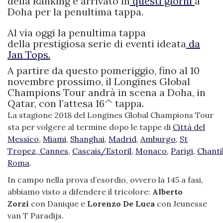
della Ranking è arrivato in
questi giorni
a
Doha per la penultima tappa.
Al via oggi la penultima tappa
della prestigiosa serie di eventi ideata
da
Jan Tops.
A partire da questo pomeriggio, fino al 10
novembre prossimo, il Longines Global
Champions Tour andrà in scena a Doha, in
Qatar, con l’attesa 16^ tappa.
La stagione 2018 del Longines Global Champions Tour
sta per volgere al termine dopo le tappe di
Città del
Messico
,
Miami
,
Shanghai,
Madrid,
Amburgo,
St
Tropez,
Cannes,
Cascais/Estoril,
Monaco,
Parigi,
Chantil
Roma
.
In campo nella prova d’esordio, ovvero la 145 a fasi,
abbiamo visto a difendere il tricolore:
Alberto
Zorzi
con Danique e
Lorenzo De Luca
con Jeunesse
van T Paradijs.