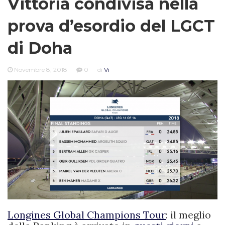
Vittoria condivisa nella
prova d’esordio del LGCT
di Doha
Novembre 8, 2018
0
di
Vi
Longines Global Champions Tour
: il meglio