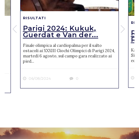
RISULTATI
RIS
Parigi 2024: Kukuk,
o
R
Guerdat e Van der...
Ro
Finale olimpica al cardiopalma per il salto
Karl
ostacoli ai XXXIII Giochi Olimpici di Parigi 2024,
Sien
martedì 6 agosto, sul campo gara realizzato ai
ne
ediz
pied...
2
06/08/2024
0